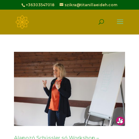
+36303547018
szikra@titanillaeideh.com
Alapozó Schüssler só Workshop –