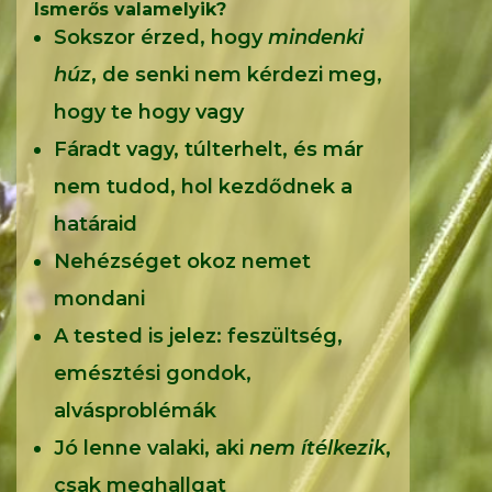
Ismerős valamelyik?
Sokszor érzed, hogy
mindenki
húz
, de senki nem kérdezi meg,
hogy te hogy vagy
Fáradt vagy, túlterhelt, és már
nem tudod, hol kezdődnek a
határaid
Nehézséget okoz nemet
mondani
A tested is jelez: feszültség,
emésztési gondok,
alvásproblémák
Jó lenne valaki, aki
nem ítélkezik
,
csak meghallgat