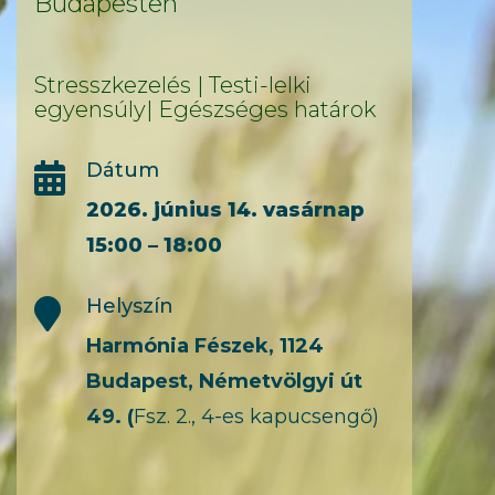
Budapesten
Stresszkezelés | Testi-lelki
egyensúly| Egészséges határok
Dátum

2026. június 14. vasárnap
15:00 – 18:00
Helyszín

Harmónia Fészek, 1124
Budapest, Németvölgyi út
49. (
Fsz. 2., 4-es kapucsengő)