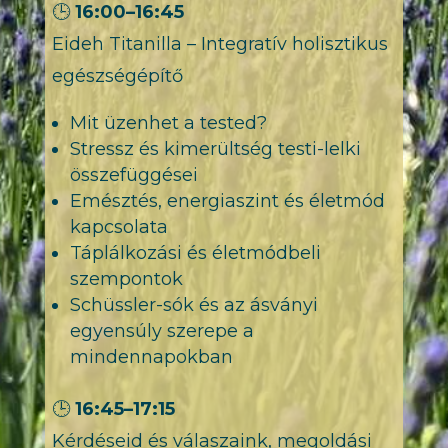
🕒
16:00–16:45
Eideh Titanilla – Integratív holisztikus
egészségépítő
Mit üzenhet a tested?
Stressz és kimerültség testi-lelki
összefüggései
Emésztés, energiaszint és életmód
kapcsolata
Táplálkozási és életmódbeli
szempontok
Schüssler-sók és az ásványi
egyensúly szerepe a
mindennapokban
🕒
16:45–17:15
Kérdéseid és válaszaink, megoldási