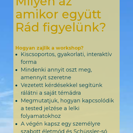
Milyen az
amikor együtt
Rád figyelünk?
Hogyan zajlik a workshop?
Kiscsoportos, gyakorlati, interaktív
forma
Mindenki annyit oszt meg,
amennyit szeretne
Vezetett kérdésekkel segítünk
rálátni a saját témádra
Megmutatjuk, hogyan kapcsolódik
a tested jelzése a lelki
folyamatokhoz
A végén kapsz egy személyre
szabott életmód és Schüssler-só