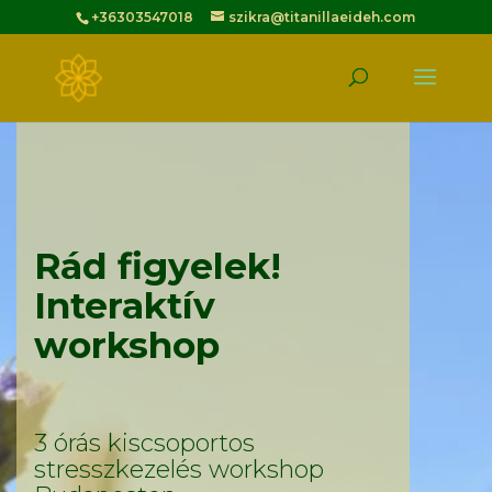
+36303547018
szikra@titanillaeideh.com
Rád figyelek!
Interaktív
workshop
3 órás kiscsoportos
stresszkezelés workshop