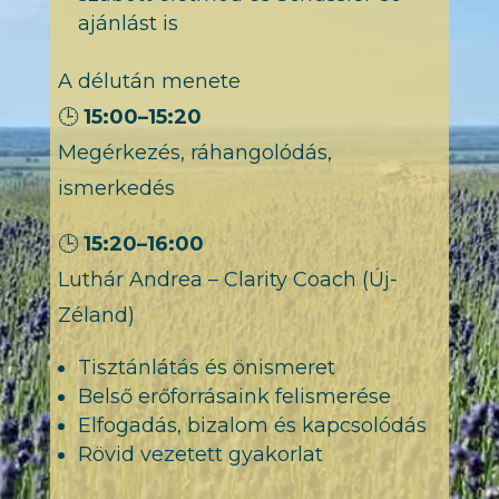
ajánlást is
A délután menete
🕒
15:00–15:20
Megérkezés, ráhangolódás,
ismerkedés
🕒
15:20–16:00
Luthár Andrea – Clarity Coach (Új-
Zéland)
Tisztánlátás és önismeret
Belső erőforrásaink felismerése
Elfogadás, bizalom és kapcsolódás
Rövid vezetett gyakorlat