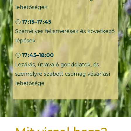
lehetőségek
🕒
17:15–17:45
Személyes felismerések és következő
lépések
🕒
17:45–18:00
Lezárás, útravaló gondolatok, és
személyre szabott csomag vásárlási
lehetősége