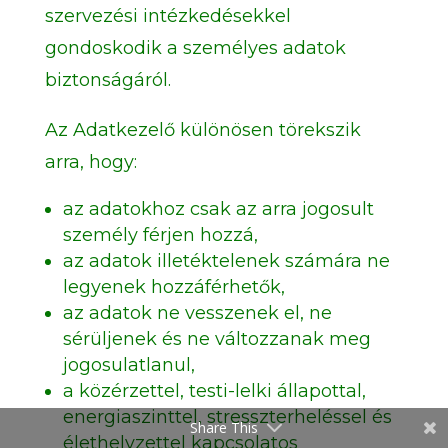
szervezési intézkedésekkel
gondoskodik a személyes adatok
biztonságáról.
Az Adatkezelő különösen törekszik
arra, hogy:
az adatokhoz csak az arra jogosult
személy férjen hozzá,
az adatok illetéktelenek számára ne
legyenek hozzáférhetők,
az adatok ne vesszenek el, ne
sérüljenek és ne változzanak meg
jogosulatlanul,
a közérzettel, testi-lelki állapottal,
energiaszinttel, stresszterheléssel és
Share This
élethelyzettel kapcsolatos