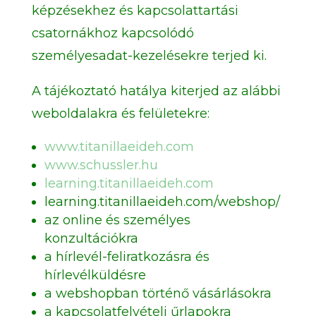
képzésekhez és kapcsolattartási
csatornákhoz kapcsolódó
személyesadat-kezelésekre terjed ki.
A tájékoztató hatálya kiterjed az alábbi
weboldalakra és felületekre:
www.titanillaeideh.com
www.schussler.hu
learning.titanillaeideh.com
learning.titanillaeideh.com/webshop/
az online és személyes
konzultációkra
a hírlevél-feliratkozásra és
hírlevélküldésre
a webshopban történő vásárlásokra
a kapcsolatfelvételi űrlapokra