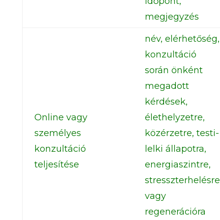
időpont,
megjegyzés
név, elérhetőség,
konzultáció
során önként
megadott
kérdések,
Online vagy
élethelyzetre,
személyes
közérzetre, testi-
konzultáció
lelki állapotra,
teljesítése
energiaszintre,
stresszterhelésre
vagy
regenerációra