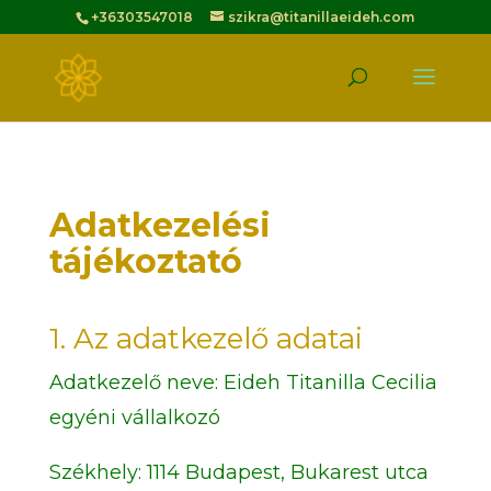
+36303547018
szikra@titanillaeideh.com
Adatkezelési
tájékoztató
1. Az adatkezelő adatai
Adatkezelő neve:
Eideh Titanilla Cecilia
egyéni vállalkozó
Székhely:
1114 Budapest, Bukarest utca